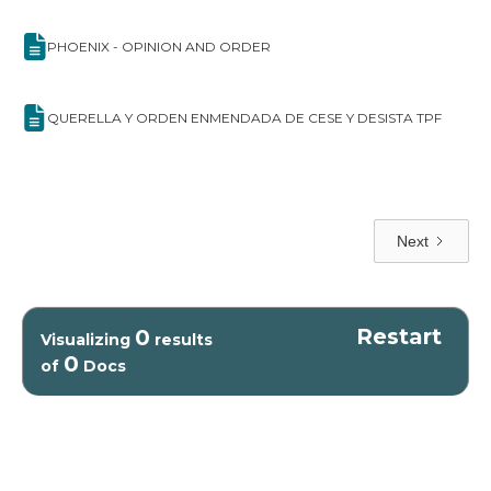
PHOENIX - OPINION AND ORDER
QUERELLA Y ORDEN ENMENDADA DE CESE Y DESISTA TPF
Next
Restart
0
Visualizing
results
0
of
Docs