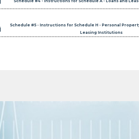

Schedule #4 - Instructions for Schedule A - Loans and Lease
Schedule #5 - Instructions for Schedule H - Personal Proper

Leasing Institutions