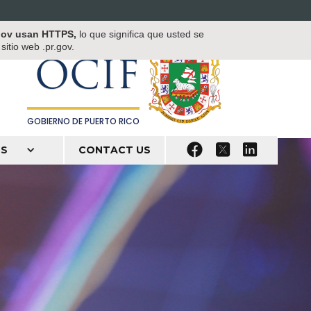
OFICINA DEL COMISIONADO DE
.gov usan HTTPS,
lo que significa que usted se
INSTITUCIONES FINANCIERAS
itio web .pr.gov.
OCIF
GOBIERNO DE PUERTO RICO



S
CONTACT US