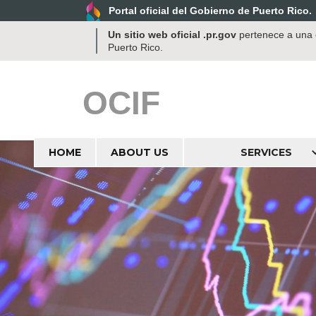
Portal oficial del Gobierno de Puerto Rico.
Un sitio web oficial .pr.gov
pertenece a una o
Puerto Rico.
OCIF
HOME
ABOUT US
SERVICES