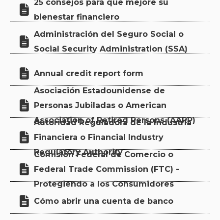
25 consejos para que mejore su

bienestar financiero
Administración del Seguro Social o

Social Security Administration (SSA)

Annual credit report form
Asociación Estadounidense de

Personas Jubiladas o American
Association of Retired Persons (AARP)
Autoridad Reguladora de la Industria

Financiera o Financial Industry
Regulatory Authority
Comisión Federal de Comercio o

Federal Trade Commission (FTC) -
Protegiendo a los Consumidores

Cómo abrir una cuenta de banco