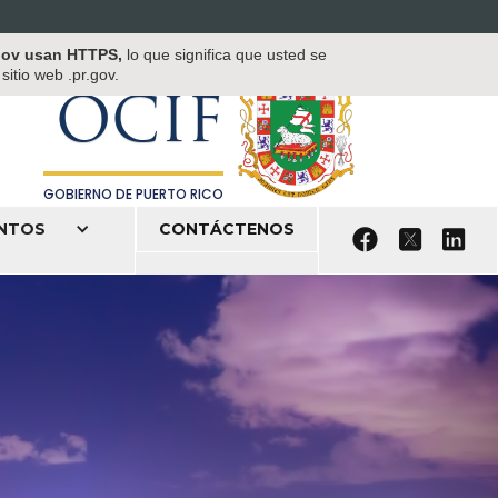
OFICINA DEL COMISIONADO DE
.gov usan HTTPS,
lo que significa que usted se
INSTITUCIONES FINANCIERAS
itio web .pr.gov.
OCIF
GOBIERNO DE PUERTO RICO
NTOS
CONTÁCTENOS


