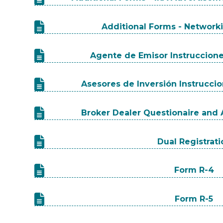
Additional Forms - Networ
Agente de Emisor Instruccion
Asesores de Inversión Instrucci
Broker Dealer Questionaire and A
Dual Registrat
Form R-4
Form R-5