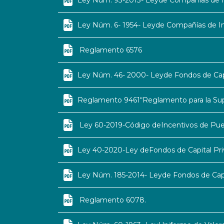

Ley Núm. 93-2013- Leyde Compañías de I

Ley Núm. 6- 1954- Leyde Compañías de I

Reglamento 6576

Ley Núm. 46- 2000- Leyde Fondos de Capi

Reglamento 9461“Reglamento para la Supe

Ley 60-2019-Código deIncentivos de Pue

Ley 40-2020-Ley deFondos de Capital Pr

Ley Núm. 185-2014- Leyde Fondos de Capi

Reglamento 6078.