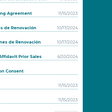
king Agreement
11/15/2023
es de Renovación
10/17/2024
ones de Renovación
10/17/2024
ffidavit Prior Sales
6/20/2024
ion Consent
11/15/2023
11/15/2023