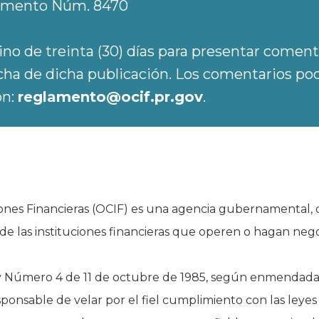
lamento Núm. 8470
ino de treinta (30) días para presentar coment
echa de dicha publicación. Los comentarios pod
ón:
reglamento@ocif.pr.gov
.
iones Financieras (OCIF) es una agencia gubernamental, q
 de las instituciones financieras que operen o hagan nego
ey Número 4 de 11 de octubre de 1985, según enmendada,
sponsable de velar por el fiel cumplimiento con las leyes 