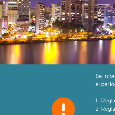
Se info
el peri
1. Reg
2. Reg